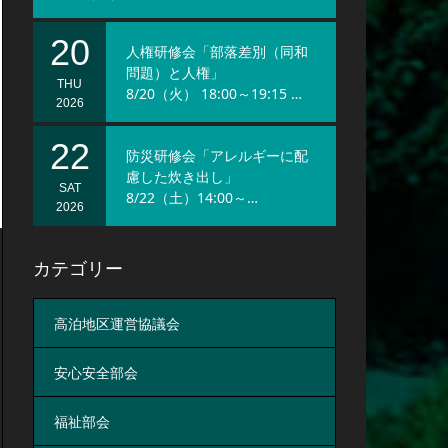
20
人権研修会「部落差別（同和
問題）と人権」
THU
8/20（火） 18:00～19:15 …
2026
22
防災研修会「アレルギーに配
慮した炊き出し」
SAT
8/22（土）14:00～…
2026
カテゴリー
高泊地区運営協議会
安心安全部会
福祉部会