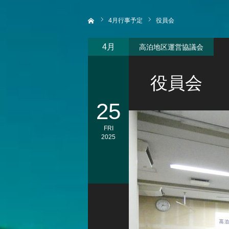
ホーム
4
月行事予定
役員会
高泊地区運営協議会
4月
役員会
25
FRI
2025