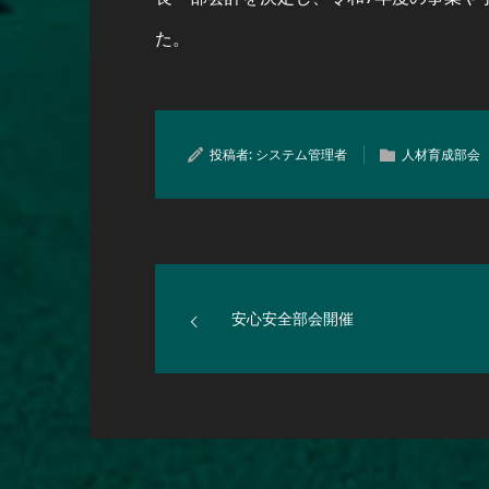
た。
投稿者:
システム管理者
人材育成部会
安心安全部会開催