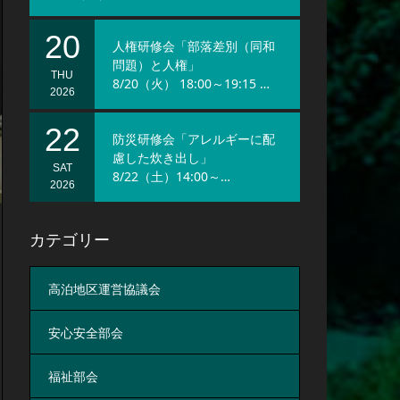
20
人権研修会「部落差別（同和
問題）と人権」
THU
8/20（火） 18:00～19:15 …
2026
22
防災研修会「アレルギーに配
慮した炊き出し」
SAT
8/22（土）14:00～…
2026
カテゴリー
高泊地区運営協議会
安心安全部会
福祉部会